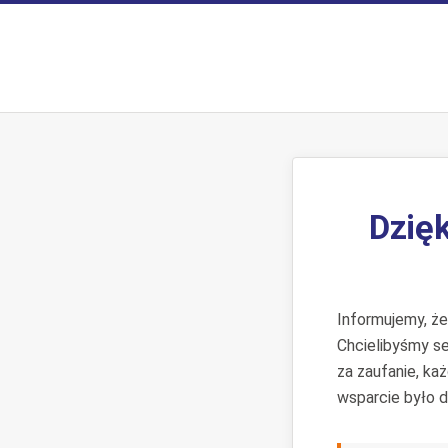
Dzięk
Informujemy, ż
Chcielibyśmy s
za zaufanie, ka
wsparcie było d