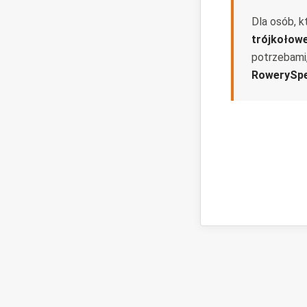
Dla osób, k
trójkołow
potrzebami
RowerySpe