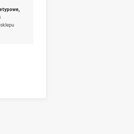
ietypowe,
i
 sklepu