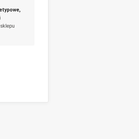
ietypowe,
i
 sklepu