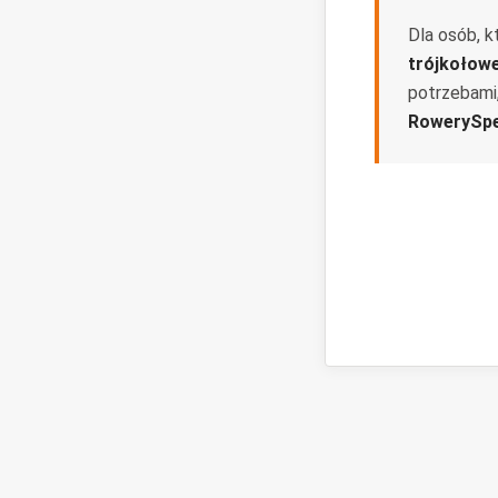
Dla osób, k
trójkołow
potrzebami
RowerySpe