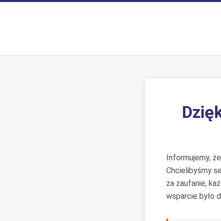
Dzięk
Informujemy, ż
Chcielibyśmy s
za zaufanie, ka
wsparcie było d