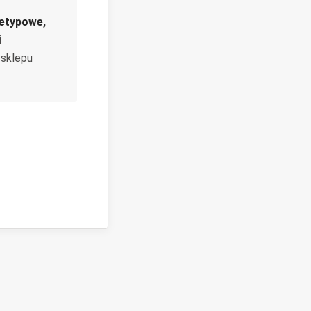
ietypowe,
i
 sklepu