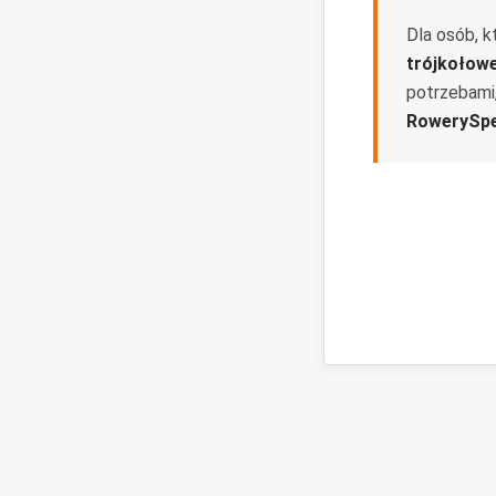
Dla osób, k
trójkołow
potrzebami
RowerySpe