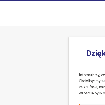
Dzięk
Informujemy, ż
Chcielibyśmy s
za zaufanie, ka
wsparcie było d