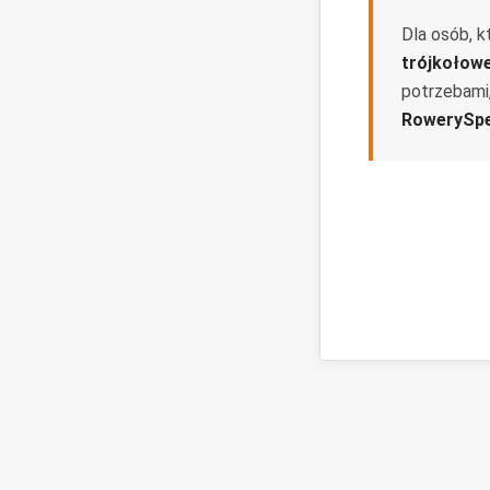
Dla osób, k
trójkołow
potrzebami
RowerySpe