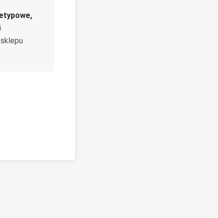
ietypowe,
i
 sklepu