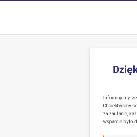
Dzięk
Informujemy, ż
Chcielibyśmy s
za zaufanie, ka
wsparcie było d