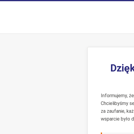
Dzięk
Informujemy, ż
Chcielibyśmy s
za zaufanie, ka
wsparcie było d