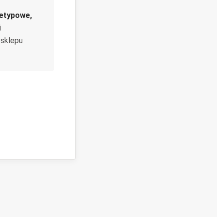
ietypowe,
i
 sklepu