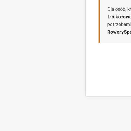
Dla osób, k
trójkołow
potrzebami
RowerySpe