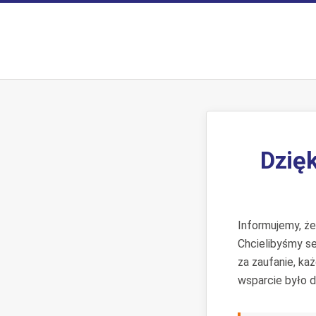
Dzięk
Informujemy, ż
Chcielibyśmy s
za zaufanie, ka
wsparcie było d