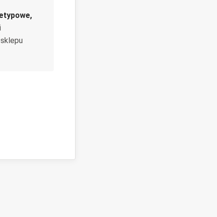
ietypowe,
i
 sklepu