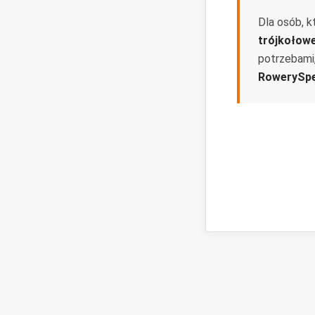
Dla osób, k
trójkołow
potrzebami
RowerySpe