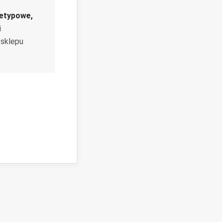
ietypowe,
i
 sklepu