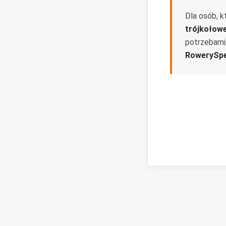
Dla osób, k
trójkołow
potrzebami
RowerySpe