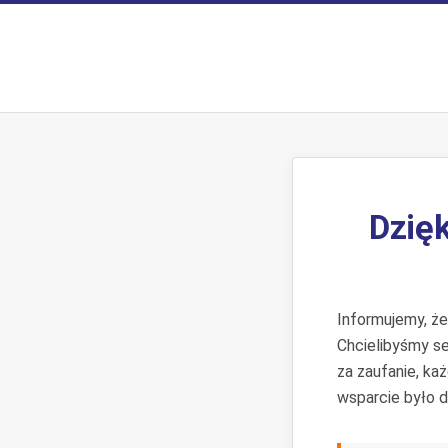
Dzięk
Informujemy, ż
Chcielibyśmy s
za zaufanie, ka
wsparcie było d