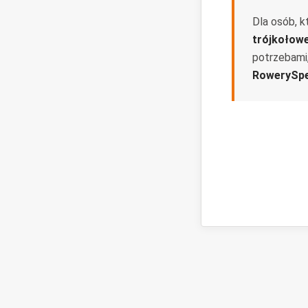
Dla osób, k
trójkołow
potrzebami
RowerySpe