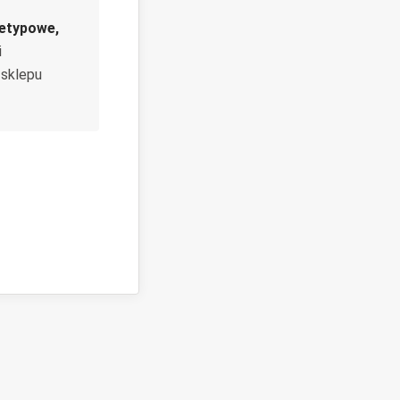
ietypowe,
i
 sklepu