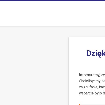
Dzięk
Informujemy, ż
Chcielibyśmy s
za zaufanie, ka
wsparcie było d